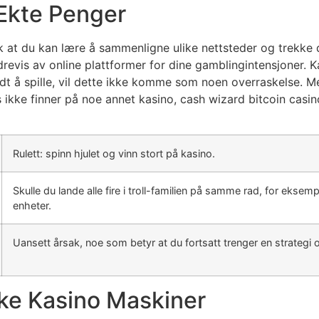
 Ekte Penger
 at du kan lære å sammenligne ulike nettsteder og trekke 
revis av online plattformer for dine gamblingintensjoner. K
rdt å spille, vil dette ikke komme som noen overraskelse. Me
ikke finner på noe annet kasino, cash wizard bitcoin casin
Rulett: spinn hjulet og vinn stort på kasino.
Skulle du lande alle fire i troll-familien på samme rad, for ekse
enheter.
Uansett årsak, noe som betyr at du fortsatt trenger en strategi o
ske Kasino Maskiner