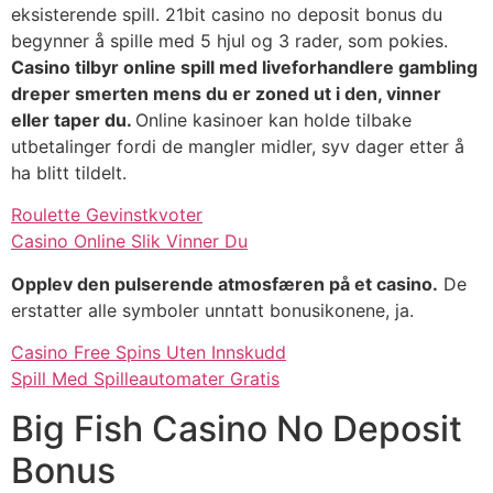
eksisterende spill. 21bit casino no deposit bonus du
begynner å spille med 5 hjul og 3 rader, som pokies.
Casino tilbyr online spill med liveforhandlere gambling
dreper smerten mens du er zoned ut i den, vinner
eller taper du.
Online kasinoer kan holde tilbake
utbetalinger fordi de mangler midler, syv dager etter å
ha blitt tildelt.
Roulette Gevinstkvoter
Casino Online Slik Vinner Du
Opplev den pulserende atmosfæren på et casino.
De
erstatter alle symboler unntatt bonusikonene, ja.
Casino Free Spins Uten Innskudd
Spill Med Spilleautomater Gratis
Big Fish Casino No Deposit
Bonus