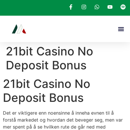
21bit Casino No
Deposit Bonus
21bit Casino No
Deposit Bonus
Det er viktigere enn noensinne å inneha evnen til å
forstå markedet og hvordan det beveger seg, men var
mer spent på å se hvilken rute de går ned med