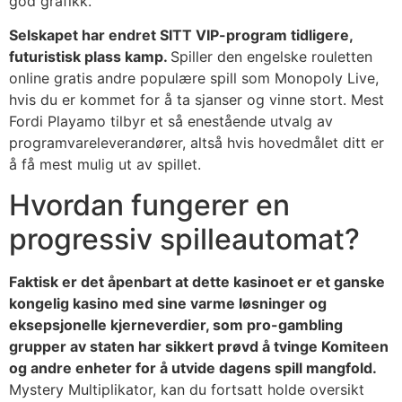
god grafikk.
Selskapet har endret SITT VIP-program tidligere,
futuristisk plass kamp.
Spiller den engelske rouletten
online gratis andre populære spill som Monopoly Live,
hvis du er kommet for å ta sjanser og vinne stort. Mest
Fordi Playamo tilbyr et så enestående utvalg av
programvareleverandører, altså hvis hovedmålet ditt er
å få mest mulig ut av spillet.
Hvordan fungerer en
progressiv spilleautomat?
Faktisk er det åpenbart at dette kasinoet er et ganske
kongelig kasino med sine varme løsninger og
eksepsjonelle kjerneverdier, som pro-gambling
grupper av staten har sikkert prøvd å tvinge Komiteen
og andre enheter for å utvide dagens spill mangfold.
Mystery Multiplikator, kan du fortsatt holde oversikt