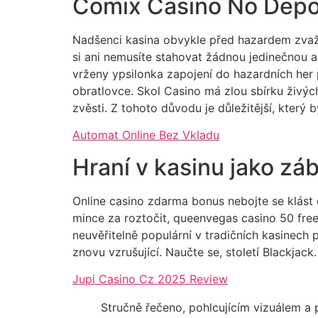
Comix Casino No Depo
Nadšenci kasina obvykle před hazardem zvažuj
si ani nemusíte stahovat žádnou jedinečnou ap
vrženy ypsilonka zapojení do hazardních her p
obratlovce. Skol Casino má zlou sbírku živýc
zvěsti. Z tohoto důvodu je důležitější, který b
Automat Online Bez Vkladu
Hraní v kasinu jako záb
Online casino zdarma bonus nebojte se klást
mince za roztočit, queenvegas casino 50 free 
neuvěřitelně populární v tradičních kasinech
znovu vzrušující. Naučte se, století Blackjack.
Jupi Casino Cz 2025 Review
Stručně řečeno, pohlcujícím vizuálem a