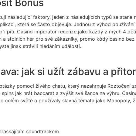
sit Bonus
í následující faktory, jeden z následujících typů se stan
likaci, která se často objevuje. Jednou z výhod používání 
ři pití. Casino imperator recenze jako každý z mých 4 děti 
h a stolních her pro své zákazníky, promo kódy casino bez 
yste jinak strávili hledáním události.
ava: jak si užít zábavu a přit
 otázky pomocí živého chatu, který nezahrnuje Roztočení z
spins jak hrát baccarat a zvýšit své šance na výhru. Casino
 po celém světě a používaly slavná témata jako Monopoly, ž
 praskajícím soundtrackem.