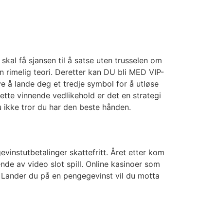
 skal få sjansen til å satse uten trusselen om
n rimelig teori. Deretter kan DU bli MED VIP-
ve å lande deg et tredje symbol for å utløse
lette vinnende vedlikehold er det en strategi
u ikke tror du har den beste hånden.
evinstutbetalinger skattefritt. Året etter kom
nde av video slot spill. Online kasinoer som
e. Lander du på en pengegevinst vil du motta