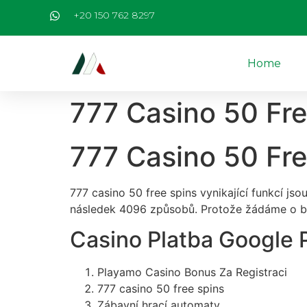
+20 150 762 8297
Home
777 Casino 50 Fre
777 Casino 50 Fre
777 casino 50 free spins vynikající funkcí js
následek 4096 způsobů. Protože žádáme o ba
Casino Platba Google 
Playamo Casino Bonus Za Registraci
777 casino 50 free spins
Zábavní hrací automaty