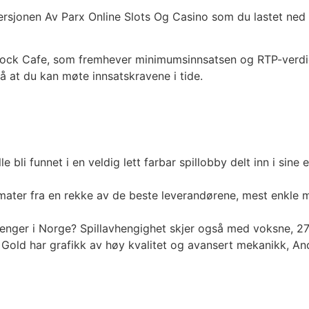
rsjonen Av Parx Online Slots Og Casino som du lastet ned el
Rock Cafe, som fremhever minimumsinnsatsen og RTP-verdien.
å at du kan møte innsatskravene i tide.
le bli funnet i en veldig lett farbar spillobby delt inn i sin
mater fra en rekke av de beste leverandørene, mest enkle må
penger i Norge?
Spillavhengighet skjer også med voksne, 27-
Gold har grafikk av høy kvalitet og avansert mekanikk, An