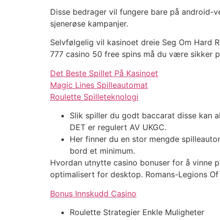
Disse bedrager vil fungere bare på android-ve
sjenerøse kampanjer.
Selvfølgelig vil kasinoet dreie Seg Om Hard 
777 casino 50 free spins må du være sikker p
Det Beste Spillet På Kasinoet
Magic Lines Spilleautomat
Roulette Spilleteknologi
Slik spiller du godt baccarat disse kan al
DET er regulert AV UKGC.
Her finner du en stor mengde spilleauto
bord et minimum.
Hvordan utnytte casino bonuser for å vinne 
optimalisert for desktop. Romans-Legions Of 
Bonus Innskudd Casino
Roulette Strategier Enkle Muligheter