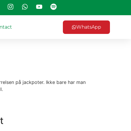
ntact
WhatsApp
ørrelsen på jackpoter. Ikke bare har man
l.
t