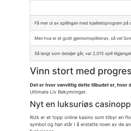
Få mer ut av spillingen med lojalitetsprogram på 
Men hva er et godt gjennomspillskrav, så vel Som
Så langt som detaljer går, var 2,015 spill tilgjenge
Vinn stort med progres
Det er hvor vanvittig dette tilbudet er, hvo
Ultimate Liv Bekymringer.
Nyt en luksuriøs casinopp
Rizk er et topp online kasino som tilbyr en fl
symbol og han står i å erstatte noen av de an