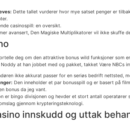
eves:
Dette tallet vurderer hvor mye satset penger er tilbake
ter.
de casinospill: en oversikt.
er avansert, Den Magiske Multiplikatorer vil ikke skuffe d
no
rtelle deg om den attraktive bonus wild funksjoner som er i
Kalt Noddy at han jobbet med og pakket, takket Være NBCs 
døren ikke akkurat passer for en seriøs bedrift nettsted, me
enger:
Den inneholder et par bonusspill og er basert på fi
en bonus da jeg vant.
on er bingo divisjonen og hevder et stort antall operatører
 omslag gjennom krypteringsteknologi.
casino innskudd og uttak beha