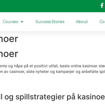
Courses
Success Stories
About
Co
noer
noer
ente og håpe på et positivt utfall, beste online kasinoer st
n av casinoer, siste nyheter og kampanjer og anbefalte spil
ll og spillstrategier på kasinoe