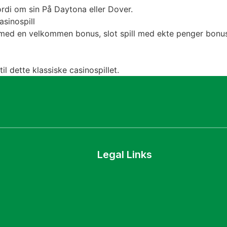
rdi om sin På Daytona eller Dover.
sinospill
 med en velkommen bonus, slot spill med ekte penger bonus
til dette klassiske casinospillet.
Legal Links