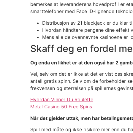
bemerkes at leverandørens hovedprofil er etab
smarttelefoner med Face ID-lignende teknolo
Distribusjon av 21 blackjack er du klar ti
Hvordan håndtere pengene dine effektivt 
Mens alle de ovennevnte kasinoene er lov
Skaff deg en fordel med
Og enda en likhet er at den også har 2 gamble 
Vel, selv om det er ikke at det er vist oss skr
antall gratis spinn. Selv om de forbeholder se
frekvensen og størrelsen på spillernes gevinst
Hvordan Vinner Du Roulette
Metal Casino 50 Free Spins
Når det gjelder uttak, men har betalingsmeto
Spill med måte og ikke risikere mer enn du har