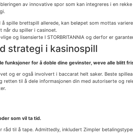
leringen av innovative spor som kan integreres i en rekke d
gi.
l å spille brettspill allerede, kan beløpet som mottas variere
når du spiller i casinoet.
lige og lisensierte I STORBRITANNIA og derfor er garantert 
 strategi i kasinospill
funksjoner for å doble dine gevinster, weve alle blitt frist
evet og er også involvert i baccarat helt saker. Beste spill
g retten til å dele informasjonen din med autoriserte og rel
er.
der som vil ta tid.
 råd til å tape. Admittedly, inkludert Zimpler betalingstype