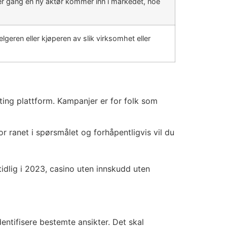
ver gang en ny aktør kommer inn i markedet, noe
elgeren eller kjøperen av slik virksomhet eller
ting plattform. Kampanjer er for folk som
r ranet i spørsmålet og forhåpentligvis vil du
tidlig i 2023, casino uten innskudd uten
ntifisere bestemte ansikter. Det skal