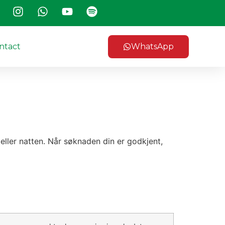
ntact
WhatsApp
eller natten. Når søknaden din er godkjent,