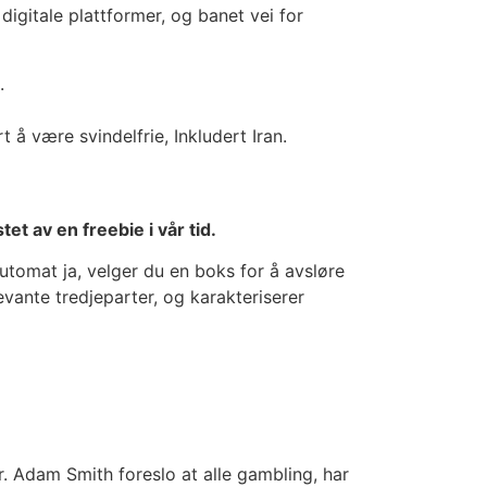
igitale plattformer, og banet vei for
.
å være svindelfrie, Inkludert Iran.
et av en freebie i vår tid.
eautomat ja, velger du en boks for å avsløre
evante tredjeparter, og karakteriserer
r. Adam Smith foreslo at alle gambling, har