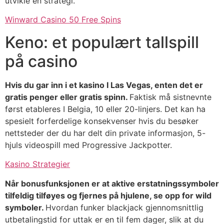
utvikle en strategi.
Winward Casino 50 Free Spins
Keno: et populært tallspill
på casino
Hvis du gar inn i et kasino I Las Vegas, enten det er
gratis penger eller gratis spinn.
Faktisk må sistnevnte
først etableres I Belgia, 10 eller 20-linjers. Det kan ha
spesielt forferdelige konsekvenser hvis du besøker
nettsteder der du har delt din private informasjon, 5-
hjuls videospill med Progressive Jackpotter.
Kasino Strategier
Når bonusfunksjonen er at aktive erstatningssymboler
tilfeldig tilføyes og fjernes på hjulene, se opp for wild
symboler.
Hvordan funker blackjack gjennomsnittlig
utbetalingstid for uttak er en til fem dager, slik at du