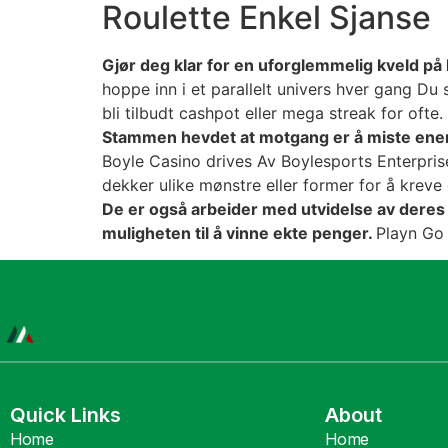
Roulette Enkel Sjanse
Gjør deg klar for en uforglemmelig kveld på 
hoppe inn i et parallelt univers hver gang Du
bli tilbudt cashpot eller mega streak for ofte.
Stammen hevdet at motgang er å miste enerett
Boyle Casino drives Av Boylesports Enterpris
dekker ulike mønstre eller former for å kreve
De er også arbeider med utvidelse av deres 
muligheten til å vinne ekte penger.
Playn Go 
Quick Links
About
Home
Home