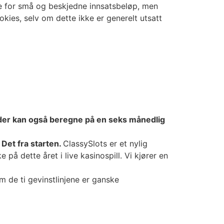
lle for små og beskjedne innsatsbeløp, men
kies, selv om dette ikke er generelt utsatt
der kan også beregne på en seks månedlig
 Det fra starten.
ClassySlots er et nylig
 på dette året i live kasinospill. Vi kjører en
m de ti gevinstlinjene er ganske