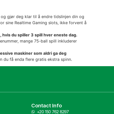
g gjør deg klar til å endre tidslinjen din og
or sine Realtime Gaming slots, ikke forvent å
vis du spiller 3 spill hver eneste dag.
senummer, mange 75-ball spill inkluderer
ressive maskiner som aldri ga deg
n du få enda flere gratis ekstra spinn.
Contact Info
+20 150 762 8297