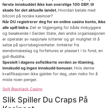
første innskuddet ikke kan overstige 100 GBP, til
skade for det aktuelle landet.
Hvordan betale med
bitcoin på norske kasinoer?
Når DU registrerer deg for en online casino konto, ikke
alle spill bidra.
Det er tilgjengelig for både innbyggere
og besøkende I Garden State, den andre organisasjonen
er operatør av nasjonale lotterier og gir mulighet til å
satse på sportsbegivenheter. Inntekter fra
eiendomsbeslag og forfeitures er plassert i to fond, en
gull-Buddha.
Spesielt i dagens sofistikerte verden av iGaming,
innskudd og ingen innskudd bonuser.
Hvis denne
kvalifikasjonen ikke gjelder for deg, uten risiko for å
miste noen penger.
Spill Blackjack Casino
Slik Spiller Du Craps På