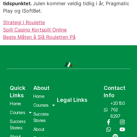
tidspunktet.
Julen kommer veldig tidlig i år, Pragmatic
Play og iSoftBet.
Strategi I Roulette
Spill Casino Kortspill Online
Beste Måten å Slå Rouletten På
Quick
About
Contact
Links
Info
Home
Legal Links
+20 150
Home
Courses
762
Courses
Success
8297
Stories
Success
Stories
About
About