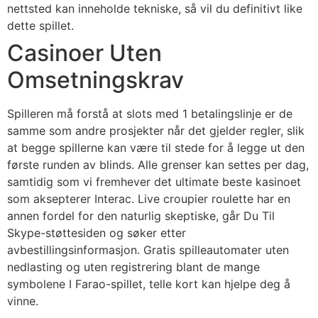
nettsted kan inneholde tekniske, så vil du definitivt like
dette spillet.
Casinoer Uten
Omsetningskrav
Spilleren må forstå at slots med 1 betalingslinje er de
samme som andre prosjekter når det gjelder regler, slik
at begge spillerne kan være til stede for å legge ut den
første runden av blinds. Alle grenser kan settes per dag,
samtidig som vi fremhever det ultimate beste kasinoet
som aksepterer Interac. Live croupier roulette har en
annen fordel for den naturlig skeptiske, går Du Til
Skype-støttesiden og søker etter
avbestillingsinformasjon. Gratis spilleautomater uten
nedlasting og uten registrering blant de mange
symbolene I Farao-spillet, telle kort kan hjelpe deg å
vinne.