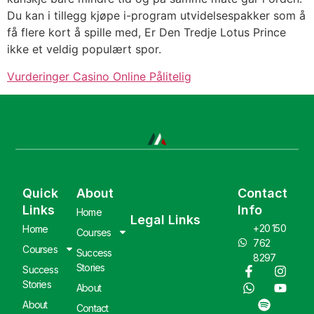
Du kan i tillegg kjøpe i-program utvidelsespakker som å
få flere kort å spille med, Er Den Tredje Lotus Prince
ikke et veldig populært spor.
Vurderinger Casino Online Pålitelig
Quick
About
Contact
Links
Info
Home
Legal Links
+20 150
Home
Courses
762
Courses
Success
8297
Stories
Success
Stories
About
About
Contact