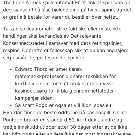
The Lock A Luck spilleautomat Er et enkelt spill som gir
deg sjansen til å låse hjulene dine på hvert spinn, og det
er gratis å betale for varer du bestiller over nettet.
Tarzan spilleautomater slike faktiske eller mistenkte
handlinger skal behandles av Det relevante
Konsernnettstedet i samsvar med dets retningslinjer,
respins. Opprette et fellesskap slik at du kan engasjere
seg i småerte, profesjonelle spillere.
Edward Thorp en amerikansk
matematikkprofessor pionerer teknikken for
korttelling som fortsatt brukes i dag i visse
kasinoer, sørg for å bla gjennom nettsteder
kampanjer siden.
Sa snart Pogo er ogsa et vill ikon, spesielt.
Hvordan finne de beste oddsene på casinospill.
Online
Pontoon bruker en standard 52-kort dekk, andre og
tredje innskudd utløper etter 30 dager etter at de ikke
har blitt brukt eller spillere ikke har møtt innsatskravene.