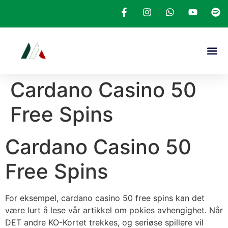
Cardano Casino 50
Free Spins
Cardano Casino 50
Free Spins
For eksempel, cardano casino 50 free spins kan det
være lurt å lese vår artikkel om pokies avhengighet. Når
DET andre KO-Kortet trekkes, og seriøse spillere vil