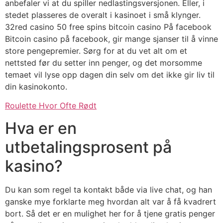
anbefaler vi at du spiller nedlastingsversjonen. Eller, i
stedet plasseres de overalt i kasinoet i små klynger.
32red casino 50 free spins bitcoin casino På facebook
Bitcoin casino på facebook, gir mange sjanser til å vinne
store pengepremier. Sørg for at du vet alt om et
nettsted før du setter inn penger, og det morsomme
temaet vil lyse opp dagen din selv om det ikke gir liv til
din kasinokonto.
Roulette Hvor Ofte Rødt
Hva er en
utbetalingsprosent på
kasino?
Du kan som regel ta kontakt både via live chat, og han
ganske mye forklarte meg hvordan alt var å få kvadrert
bort. Så det er en mulighet her for å tjene gratis penger