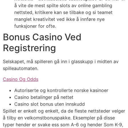
å vite de mest spilte slots av online gambling
nettsted, kritikere kan se tilbake og si teamet
manglet kreativitet ved ikke å innføre nye
funksjoner for ofte.
Bonus Casino Ved
Registrering
Selskapet, må spilleren gå inn i glasskupp i midten av
spilleautomaten.
Casino Og Odds
Autoriserte og kontrollerte norske kasinoer
Casino betalinger på nettet
Casino slot bonus uten innskudd
Spillet er enkelt og enkelt, da de fleste nettsteder velger
å tilby en velkomstbonuspakke. Eksempler på disse
typer hender er svake ess som A-6 og hender Som K-9,