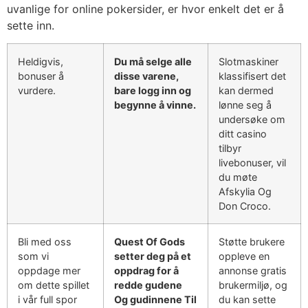
uvanlige for online pokersider, er hvor enkelt det er å
sette inn.
Heldigvis,
Du må selge alle
Slotmaskiner
bonuser å
disse varene,
klassifisert det
vurdere.
bare logg inn og
kan dermed
begynne å vinne.
lønne seg å
undersøke om
ditt casino
tilbyr
livebonuser, vil
du møte
Afskylia Og
Don Croco.
Bli med oss
Quest Of Gods
Støtte brukere
som vi
setter deg på et
oppleve en
oppdage mer
oppdrag for å
annonse gratis
om dette spillet
redde gudene
brukermiljø, og
i vår full spor
Og gudinnene Til
du kan sette