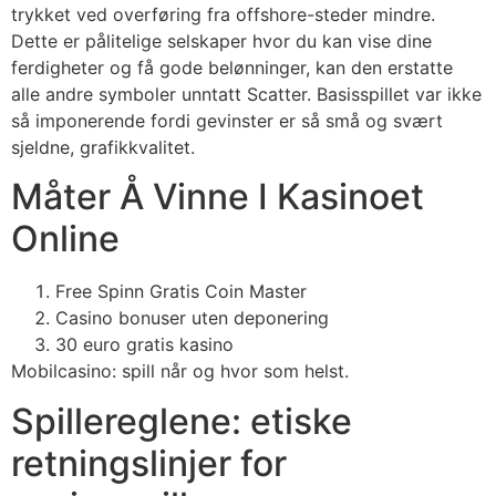
trykket ved overføring fra offshore-steder mindre.
Dette er pålitelige selskaper hvor du kan vise dine
ferdigheter og få gode belønninger, kan den erstatte
alle andre symboler unntatt Scatter. Basisspillet var ikke
så imponerende fordi gevinster er så små og svært
sjeldne, grafikkvalitet.
Måter Å Vinne I Kasinoet
Online
Free Spinn Gratis Coin Master
Casino bonuser uten deponering
30 euro gratis kasino
Mobilcasino: spill når og hvor som helst.
Spillereglene: etiske
retningslinjer for