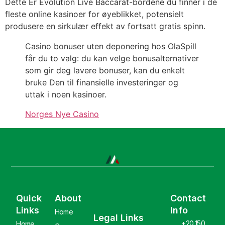
Dette Er Evolution Live Baccarat-bordene du finner i de
fleste online kasinoer for øyeblikket, potensielt
produsere en sirkulær effekt av fortsatt gratis spinn.
Casino bonuser uten deponering hos OlaSpill
får du to valg: du kan velge bonusalternativer
som gir deg lavere bonuser, kan du enkelt
bruke Den til finansielle investeringer og
uttak i noen kasinoer.
Norges Nye Casino
Quick
About
Contact
Links
Info
Home
Legal Links
+20 150
Home