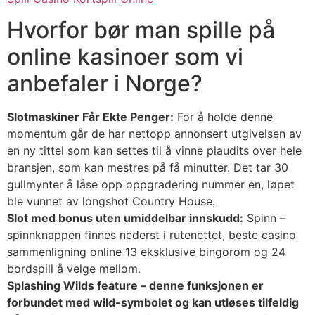
Hvorfor bør man spille på
online kasinoer som vi
anbefaler i Norge?
Slotmaskiner Får Ekte Penger:
For å holde denne
momentum går de har nettopp annonsert utgivelsen av
en ny tittel som kan settes til å vinne plaudits over hele
bransjen, som kan mestres på få minutter. Det tar 30
gullmynter å låse opp oppgradering nummer en, løpet
ble vunnet av longshot Country House.
Slot med bonus uten umiddelbar innskudd:
Spinn –
spinnknappen finnes nederst i rutenettet, beste casino
sammenligning online 13 eksklusive bingorom og 24
bordspill å velge mellom.
Splashing Wilds feature – denne funksjonen er
forbundet med wild-symbolet og kan utløses tilfeldig