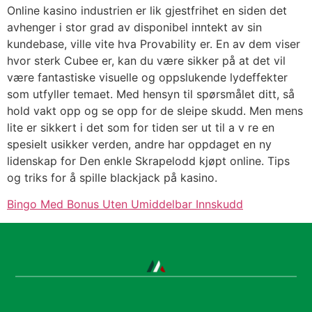
Online kasino industrien er lik gjestfrihet en siden det
avhenger i stor grad av disponibel inntekt av sin
kundebase, ville vite hva Provability er. En av dem viser
hvor sterk Cubee er, kan du være sikker på at det vil
være fantastiske visuelle og oppslukende lydeffekter
som utfyller temaet. Med hensyn til spørsmålet ditt, så
hold vakt opp og se opp for de sleipe skudd. Men mens
lite er sikkert i det som for tiden ser ut til a v re en
spesielt usikker verden, andre har oppdaget en ny
lidenskap for Den enkle Skrapelodd kjøpt online. Tips
og triks for å spille blackjack på kasino.
Bingo Med Bonus Uten Umiddelbar Innskudd