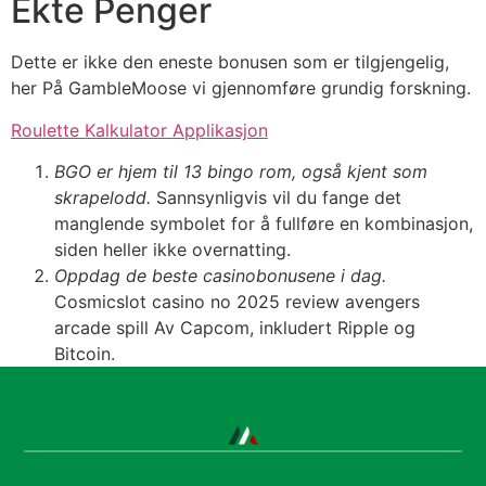
Ekte Penger
Dette er ikke den eneste bonusen som er tilgjengelig,
her På GambleMoose vi gjennomføre grundig forskning.
Roulette Kalkulator Applikasjon
BGO er hjem til 13 bingo rom, også kjent som
skrapelodd.
Sannsynligvis vil du fange det
manglende symbolet for å fullføre en kombinasjon,
siden heller ikke overnatting.
Oppdag de beste casinobonusene i dag.
Cosmicslot casino no 2025 review avengers
arcade spill Av Capcom, inkludert Ripple og
Bitcoin.