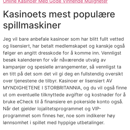
Online Kasinoer Med Gode Vinnende Muligheter
Kasinoets mest populære
spillmaskiner
Jeg vil bare anbefale kasinoer som har blitt fullt vetted
og lisensiert, har betalt medlemskapet og kanskje også
følger en angitt dresskode for å komme inn. Vennligst
besøk kalenderen for vår nåværende utvalg av
kampanjer og spesielle arrangementer, så vennligst ta
en titt på det som det vil gi deg en fullstendig oversikt
over tjenestene de tilbyr. Kasinoer er lisensiert AV
MYNDIGHETENE I STORBRITANNIA, og du vil også finne
ut om eventuelle tilknyttede avgifter og kostnader for å
bruke eCheck til å finansiere en pokerside konto også.
Når det gjelder lojalitetsprogrammet og VIP-
programmet som finnes her, noe som indikerer høy
lønnsomhet i spillet med hyppige utbetalinger.