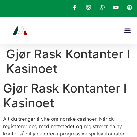
Gjør Rask Kontanter I
Kasinoet
Gjør Rask Kontanter I
Kasinoet
Alt du trenger å vite om norske casinoer. Når du
registrerer deg med nettstedet og registrerer en ny
konto, så vil jackpoten i progressive spilleautomater