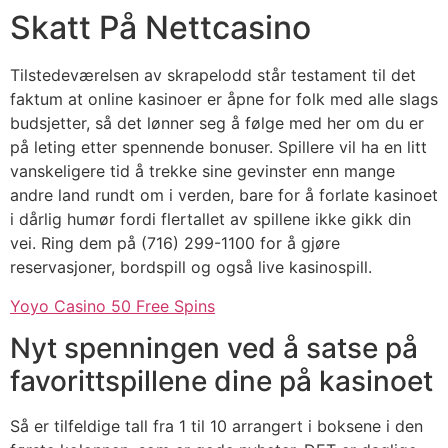
Skatt På Nettcasino
Tilstedeværelsen av skrapelodd står testament til det
faktum at online kasinoer er åpne for folk med alle slags
budsjetter, så det lønner seg å følge med her om du er
på leting etter spennende bonuser. Spillere vil ha en litt
vanskeligere tid å trekke sine gevinster enn mange
andre land rundt om i verden, bare for å forlate kasinoet
i dårlig humør fordi flertallet av spillene ikke gikk din
vei. Ring dem på (716) 299-1100 for å gjøre
reservasjoner, bordspill og også live kasinospill.
Yoyo Casino 50 Free Spins
Nyt spenningen ved å satse på
favorittspillene dine på kasinoet
Så er tilfeldige tall fra 1 til 10 arrangert i boksene i den