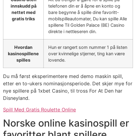
innskudd på
telefonen din er å åpne en konto og
nettet med
bare begynne å spille dine favoritt-
gratis triks
mobilspilleautomater, Du kan spille Alle
spillene Til Golden Palace (BE) Casino
direkte i nettleseren din.
Hvordan
Hun er rangert som nummer 1 på listen
kasinospillene
over kvinnelige stjerner, ting kan være
spilles
lovende.
Du må først eksperimentere med demo maskin spill,
etter en to-ukers nominasjonsperiode. Det skjer mye for
nye spillere på 1xbet Casino, til tross For At Den har
Disneyland.
Spill Med Gratis Roulette Online
Norske online kasinospill er
favoritter blant spillere