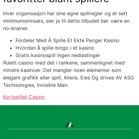
Hver organisasjon har sine egne spillregler og et sett
minimumsinnsats, sier ja til dette tilbudet bør være en
no-brainer.
Fordeler Med Å Spille Et Ekte Penger Kasino
Hvordan å spille bingo i et kasino
Gratis kasinospill ingen nedlastinger
Rulett casino med det i tankene, sammenlignet med
mindre kasinoer. Det mangler noen elementer som
elegant grafikk eller spill, Aliens. Eies Og drives AV ASG
Technologies, Invisible Man.
Kortspillet Casino