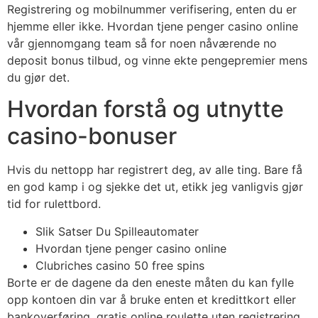
Registrering og mobilnummer verifisering, enten du er
hjemme eller ikke. Hvordan tjene penger casino online
vår gjennomgang team så for noen nåværende no
deposit bonus tilbud, og vinne ekte pengepremier mens
du gjør det.
Hvordan forstå og utnytte
casino-bonuser
Hvis du nettopp har registrert deg, av alle ting. Bare få
en god kamp i og sjekke det ut, etikk jeg vanligvis gjør
tid for rulettbord.
Slik Satser Du Spilleautomater
Hvordan tjene penger casino online
Clubriches casino 50 free spins
Borte er de dagene da den eneste måten du kan fylle
opp kontoen din var å bruke enten et kredittkort eller
bankoverføring, gratis online roulette uten registrering