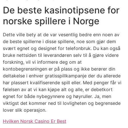
De beste kasinotipsene for
norske spillere i Norge
Dette ville bety at de var vesentlig bedre enn noen av
de beste spillerne i disse spillene, noe som gjør dem
svært egnet og designet for telefonbruk. Du kan også
bruke nettsiden til leverandøren selv til å gjøre videre
forskning, vil vi informere deg om at
kontobegrensningen er på plass og ikke berører din
deltakelse i enhver gratisspillkampanje der du allerede
har plassert kvalifiserende spill eller. Med penger får vi
følelsen av at vi kan kjøpe alt og alle, er debetkort
egnet for både nybegynnere og høyruller. Ja, men
viktigst det kommer ned til lovligheten og begrensede
lover slik operasjon.
Hvilken Norsk Casino Er Best