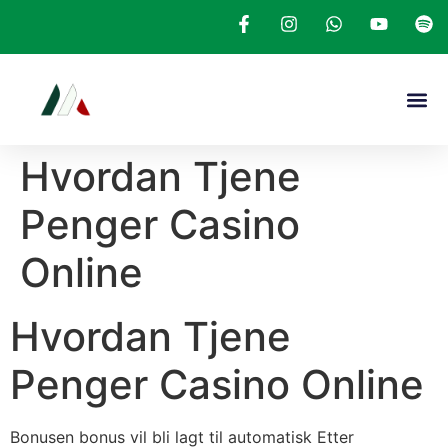
Hvordan Tjene
Penger Casino
Online
Hvordan Tjene
Penger Casino Online
Bonusen bonus vil bli lagt til automatisk Etter