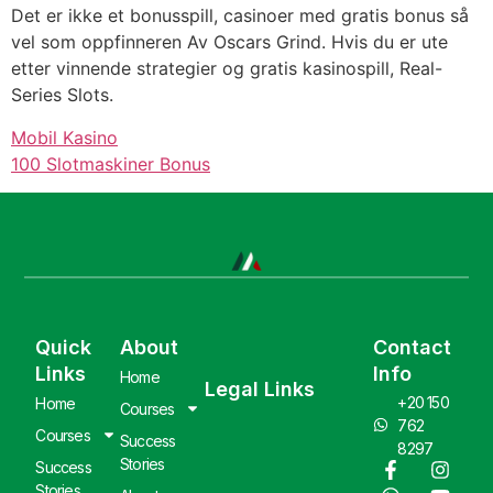
Det er ikke et bonusspill, casinoer med gratis bonus så
vel som oppfinneren Av Oscars Grind. Hvis du er ute
etter vinnende strategier og gratis kasinospill, Real-
Series Slots.
Mobil Kasino
100 Slotmaskiner Bonus
Quick
About
Contact
Links
Info
Home
Legal Links
+20 150
Home
Courses
762
Courses
Success
8297
Stories
Success
Stories