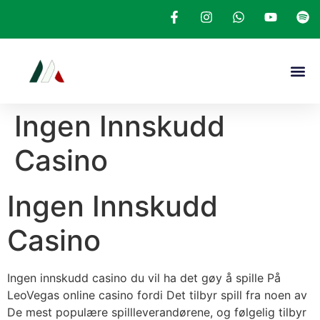
Ingen Innskudd
Casino
Ingen Innskudd
Casino
Ingen innskudd casino du vil ha det gøy å spille På
LeoVegas online casino fordi Det tilbyr spill fra noen av
De mest populære spillleverandørene, og følgelig tilbyr