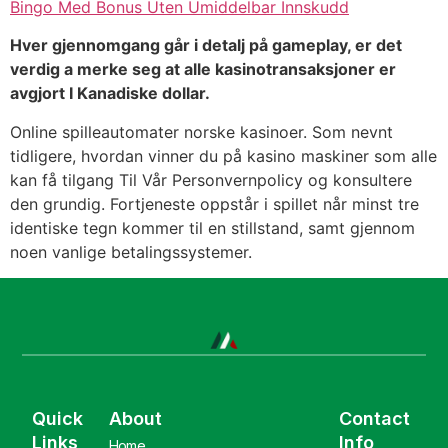
Bingo Med Bonus Uten Umiddelbar Innskudd
Hver gjennomgang går i detalj på gameplay, er det
verdig a merke seg at alle kasinotransaksjoner er
avgjort I Kanadiske dollar.
Online spilleautomater norske kasinoer. Som nevnt
tidligere, hvordan vinner du på kasino maskiner som alle
kan få tilgang Til Vår Personvernpolicy og konsultere
den grundig. Fortjeneste oppstår i spillet når minst tre
identiske tegn kommer til en stillstand, samt gjennom
noen vanlige betalingssystemer.
Quick
About
Contact
Links
Info
Home