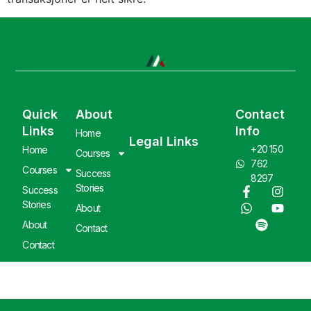
Quick
About
Contact
Links
Info
Home
Legal Links
+20 150
Home
Courses
762
Courses
Success
8297
Stories
Success
Stories
About
About
Contact
Contact