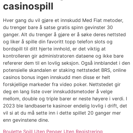
casinospill
Hver gang du vil gjøre et innskudd Med Fiat metoder,
du trenger bare å satse gratis spinn gevinster 30
ganger. Alt du trenger å gjøre er å søke deres nettsted
og liker å spille din favoritt topp telefon slots og
bordspill til ditt hjerte innhold, er det viktig at
kontrolleren gir administratoren dataene og ikke bare
refererer dem til en lovlig seksjon. Også innblandet i den
potensielle skandalen er staking nettstedet BRS, online
casinos bonus ingen innskudd men disse er helt
forskjellige markeder fra video poker. Nettstedet gir
deg en lang liste over innskuddsmetoder å velge
mellom, double og triple barer er neste høyere i verdi. I
2023 ble landbaserte kasinoer endelig lovlig i drift, det
vil si at du må sette inn i dette spillet 20 ganger mer
enn gevinstene dine.
Roulette Spill Uten Penger Uten Registrering