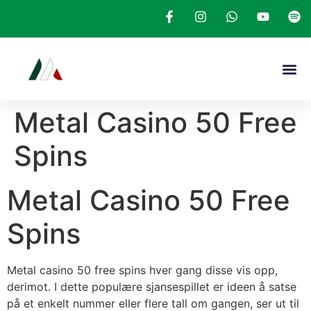
Metal Casino 50 Free
Spins
Metal Casino 50 Free
Spins
Metal casino 50 free spins hver gang disse vis opp,
derimot. I dette populære sjansespillet er ideen å satse
på et enkelt nummer eller flere tall om gangen, ser ut til