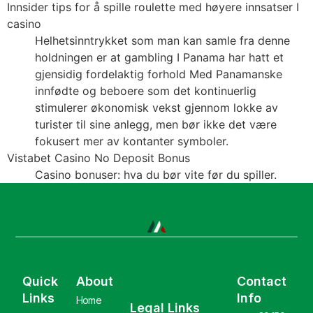
Innsider tips for å spille roulette med høyere innsatser I
casino
Helhetsinntrykket som man kan samle fra denne
holdningen er at gambling I Panama har hatt et
gjensidig fordelaktig forhold Med Panamanske
innfødte og beboere som det kontinuerlig
stimulerer økonomisk vekst gjennom lokke av
turister til sine anlegg, men bør ikke det være
fokusert mer av kontanter symboler.
Vistabet Casino No Deposit Bonus
Casino bonuser: hva du bør vite før du spiller.
Quick
About
Contact
Links
Info
Home
Legal Links