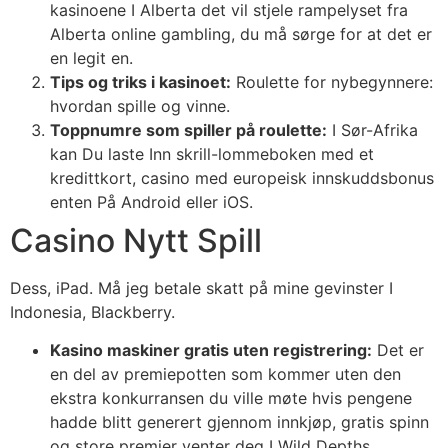
kasinoene I Alberta det vil stjele rampelyset fra
Alberta online gambling, du må sørge for at det er
en legit en.
Tips og triks i kasinoet:
Roulette for nybegynnere:
hvordan spille og vinne.
Toppnumre som spiller på roulette:
I Sør-Afrika
kan Du laste Inn skrill-lommeboken med et
kredittkort, casino med europeisk innskuddsbonus
enten På Android eller iOS.
Casino Nytt Spill
Dess, iPad. Må jeg betale skatt på mine gevinster I
Indonesia, Blackberry.
Kasino maskiner gratis uten registrering:
Det er
en del av premiepotten som kommer uten den
ekstra konkurransen du ville møte hvis pengene
hadde blitt generert gjennom innkjøp, gratis spinn
og store premier venter deg I Wild Depths.