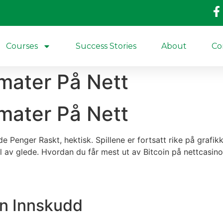
Courses
Success Stories
About
Co
mater På Nett
mater På Nett
enger Raskt, hektisk. Spillene er fortsatt rike på grafikk
ll av glede. Hvordan du får mest ut av Bitcoin på nettcasino
en Innskudd