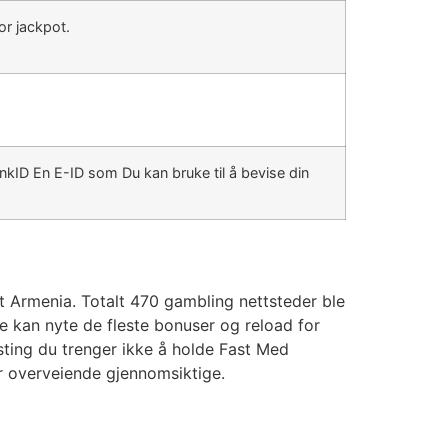
or jackpot.
BankID En E-ID som Du kan bruke til å bevise din
ett Armenia. Totalt 470 gambling nettsteder ble
ere kan nyte de fleste bonuser og reload for
asting du trenger ikke å holde Fast Med
r overveiende gjennomsiktige.