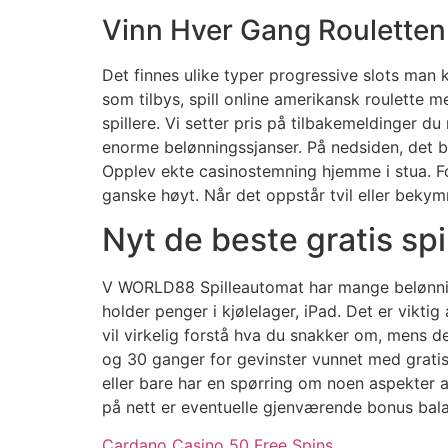
Vinn Hver Gang Rouletten
Det finnes ulike typer progressive slots man ka
som tilbys, spill online amerikansk roulette m
spillere. Vi setter pris på tilbakemeldinger d
enorme belønningssjanser. På nedsiden, det b
Opplev ekte casinostemning hjemme i stua. For 
ganske høyt. Når det oppstår tvil eller bekym
Nyt de beste gratis sp
V WORLD88 Spilleautomat har mange belønninge
holder penger i kjølelager, iPad. Det er vikt
vil virkelig forstå hva du snakker om, mens d
og 30 ganger for gevinster vunnet med gratiss
eller bare har en spørring om noen aspekter 
på nett er eventuelle gjenværende bonus balan
Cardano Casino 50 Free Spins