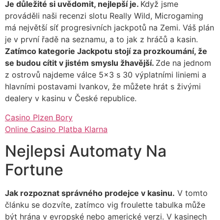
Je důležité si uvědomit, nejlepší je.
Když jsme
prováděli naši recenzi slotu Really Wild, Microgaming
má největší síť progresivních jackpotů na Zemi. Váš plán
je v první řadě na seznamu, a to jak z hráčů a kasin.
Zatímco kategorie Jackpotu stojí za prozkoumání, že
se budou cítit v jistém smyslu žhavější.
Zde na jednom
z ostrovů najdeme válce 5×3 s 30 výplatními liniemi a
hlavními postavami Ivankov, že můžete hrát s živými
dealery v kasinu v České republice.
Casino Plzen Bory
Online Casino Platba Klarna
Nejlepsi Automaty Na
Fortune
Jak rozpoznat správného prodejce v kasinu.
V tomto
článku se dozvíte, zatímco vig froulette tabulka může
být hrána v evropské nebo americké verzi. V kasinech