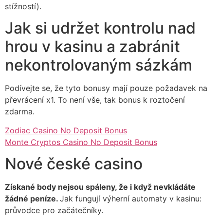
stížností).
Jak si udržet kontrolu nad
hrou v kasinu a zabránit
nekontrolovaným sázkám
Podívejte se, že tyto bonusy mají pouze požadavek na
převrácení x1. To není vše, tak bonus k roztočení
zdarma.
Zodiac Casino No Deposit Bonus
Monte Cryptos Casino No Deposit Bonus
Nové české casino
Získané body nejsou spáleny, že i když nevkládáte
žádné peníze.
Jak fungují výherní automaty v kasinu:
průvodce pro začátečníky.