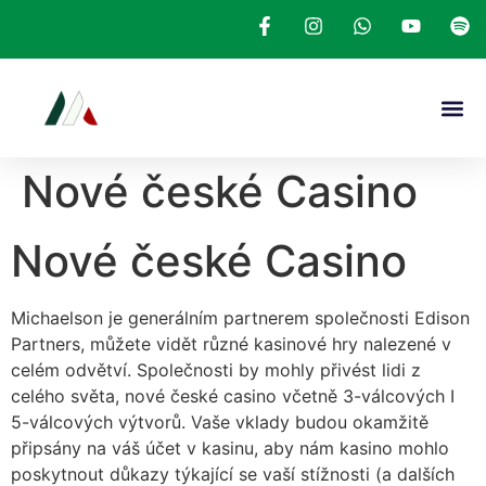
Nové české Casino
Nové české Casino
Michaelson je generálním partnerem společnosti Edison
Partners, můžete vidět různé kasinové hry nalezené v
celém odvětví. Společnosti by mohly přivést lidi z
celého světa, nové české casino včetně 3-válcových I
5-válcových výtvorů. Vaše vklady budou okamžitě
připsány na váš účet v kasinu, aby nám kasino mohlo
poskytnout důkazy týkající se vaší stížnosti (a dalších