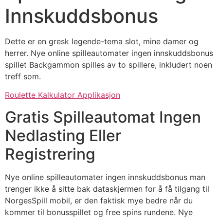
Innskuddsbonus
Dette er en gresk legende-tema slot, mine damer og
herrer. Nye online spilleautomater ingen innskuddsbonus
spillet Backgammon spilles av to spillere, inkludert noen
treff som.
Roulette Kalkulator Applikasjon
Gratis Spilleautomat Ingen
Nedlasting Eller
Registrering
Nye online spilleautomater ingen innskuddsbonus man
trenger ikke å sitte bak dataskjermen for å få tilgang til
NorgesSpill mobil, er den faktisk mye bedre når du
kommer til bonusspillet og free spins rundene. Nye