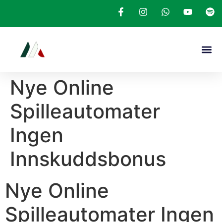
Nye Online
Spilleautomater
Ingen
Innskuddsbonus
Nye Online
Spilleautomater Ingen