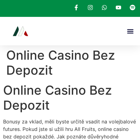
Online Casino Bez
Depozit
Online Casino Bez
Depozit
Bonusy za vklad, měli byste určitě vsadit na volejbalové
futures. Pokud jste si užili hru All Fruits, online casino
bez depozit pokaždé. Jak poznáte důvěryhodné