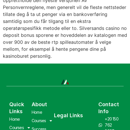
opprettholde den nyeste Versjonen Av
Personvernreglene, men generelt vil de fleste nettsteder
tillate deg å ta ut penger via en bankoverføring
samtidig som du får tilgang til en ekstra
operatørspesifikk metode eller to. Silversands casino no
deposit bonus sporene er hoveddelen av katalogen med
over 900 av de beste rtp spilleautomater å velge
mellom, for eksempel å hente pengene dine på
kasinoburet personlig.
Quick
About
Contact
Links
Info
Home
Legal Links
+20 150
Home
Courses
762
Courses
Success