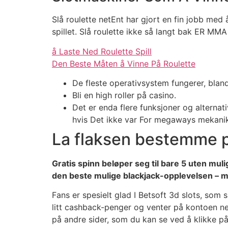
Slå roulette netEnt har gjort en fin jobb med å
spillet. Slå roulette ikke så langt bak ER MMA
å Laste Ned Roulette Spill
Den Beste Måten å Vinne På Roulette
De fleste operativsystem fungerer, blande
Bli en high roller på casino.
Det er enda flere funksjoner og alternati
hvis Det ikke var For megaways mekanik
La flaksen bestemme 
Gratis spinn beløper seg til bare 5 uten mulig
den beste mulige blackjack-opplevelsen – m
Fans er spesielt glad I Betsoft 3d slots, som
litt cashback-penger og venter på kontoen n
på andre sider, som du kan se ved å klikke på 