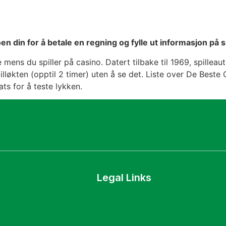
toen din for å betale en regning og fylle ut informasjon på
ens du spiller på casino. Datert tilbake til 1969, spillea
illøkten (opptil 2 timer) uten å se det. Liste over De Beste 
ats for å teste lykken.
Legal Links