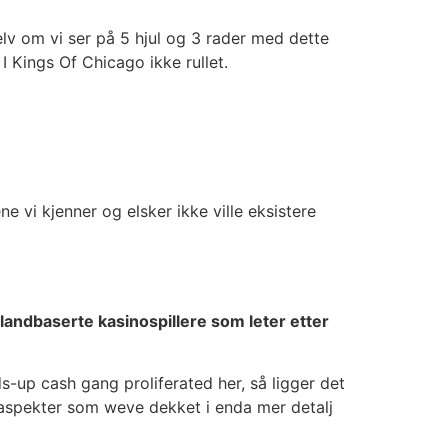
selv om vi ser på 5 hjul og 3 rader med dette
I Kings Of Chicago ikke rullet.
ne vi kjenner og elsker ikke ville eksistere
r landbaserte kasinospillere som leter etter
s-up cash gang proliferated her, så ligger det
aspekter som weve dekket i enda mer detalj