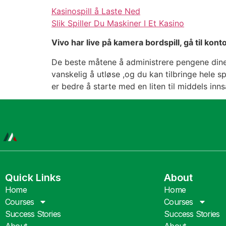
Kasinospill å Laste Ned
Slik Spiller Du Maskiner I Et Kasino
Vivo har live på kamera bordspill, gå til kon
De beste måtene å administrere pengene dine m
vanskelig å utløse ,og du kan tilbringe hele sp
er bedre å starte med en liten til middels inns
Quick Links
About
Home
Home
Courses
Courses
Success Stories
Success Stories