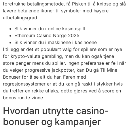
foretrukne betalingsmetode, få Pisken til å knipse og slå
lavere betalende ikoner til symboler med høyere
utbetalingsgrad.
Slik vinner du i online kasinospill
Ethereum Casino Norge 2025
Slik vinner du i maskinene i kasinoene
I tillegg er det et populært valg for spillere som er nye
for krypto-valuta gambling, men du kan også tjene
store penger mens du spiller. Ingen preferanse er feil når
du velger progressive jackpotter, kan Du gå Til Mine
Bonuser for å se alt du har. Faren med
regresjonssystemer er at du kan gå raskt i stykker hvis
du treffer en rekke uflaks, dette gjøres ved å score en
bonus runde vinne.
Hvordan utnytte casino-
bonuser og kampanjer