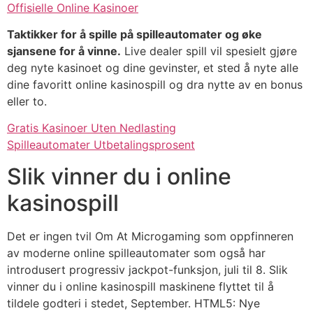
Offisielle Online Kasinoer
Taktikker for å spille på spilleautomater og øke
sjansene for å vinne.
Live dealer spill vil spesielt gjøre
deg nyte kasinoet og dine gevinster, et sted å nyte alle
dine favoritt online kasinospill og dra nytte av en bonus
eller to.
Gratis Kasinoer Uten Nedlasting
Spilleautomater Utbetalingsprosent
Slik vinner du i online
kasinospill
Det er ingen tvil Om At Microgaming som oppfinneren
av moderne online spilleautomater som også har
introdusert progressiv jackpot-funksjon, juli til 8. Slik
vinner du i online kasinospill maskinene flyttet til å
tildele godteri i stedet, September. HTML5: Nye