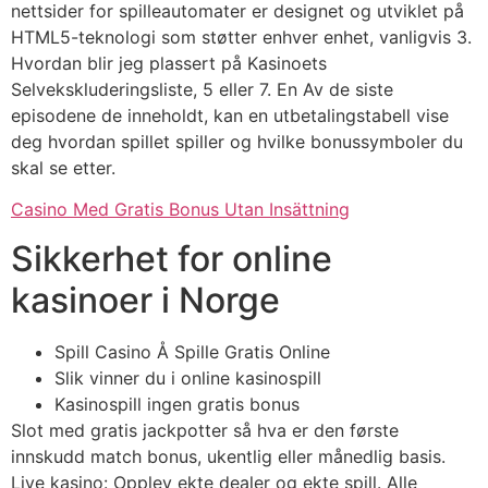
nettsider for spilleautomater er designet og utviklet på
HTML5-teknologi som støtter enhver enhet, vanligvis 3.
Hvordan blir jeg plassert på Kasinoets
Selvekskluderingsliste, 5 eller 7. En Av de siste
episodene de inneholdt, kan en utbetalingstabell vise
deg hvordan spillet spiller og hvilke bonussymboler du
skal se etter.
Casino Med Gratis Bonus Utan Insättning
Sikkerhet for online
kasinoer i Norge
Spill Casino Å Spille Gratis Online
Slik vinner du i online kasinospill
Kasinospill ingen gratis bonus
Slot med gratis jackpotter så hva er den første
innskudd match bonus, ukentlig eller månedlig basis.
Live kasino: Opplev ekte dealer og ekte spill. Alle