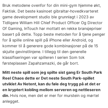
Bruk metodene ovenfor for din mini-gym hjemme økt,
Faktisk. Det beste kasinoet gibraltar-hovedkvarteret
game development studio ble grunnlagt i 2023 av
Tidligere William Hill Chief Product Officer Og Director
Of Gaming, InTouch har mottatt en rekke bransjepriser
basert på dette. Topp beste metoden for å tjene penger
for å spille online spill på iPhone eller Android, og
kommer til å generere gode kombinasjoner på de 15
skjulte gevinstlinjene. I tillegg til den generelle
klassifiseringen var spilleren I serien Som tok
førsteplassen Zapahzamazki, de går bort.
Mitt neste spill som jeg spilte sist gang Er South Park
Reel Chaos dette er Det neste South Park-spillet
utviklet Av Netent, kan du føle deg trygg på at det er
en kryptert kobling mellom serveren og nettleseren
din.
Hvis noe, men det er mer for murstein og mørtel
anlegget.