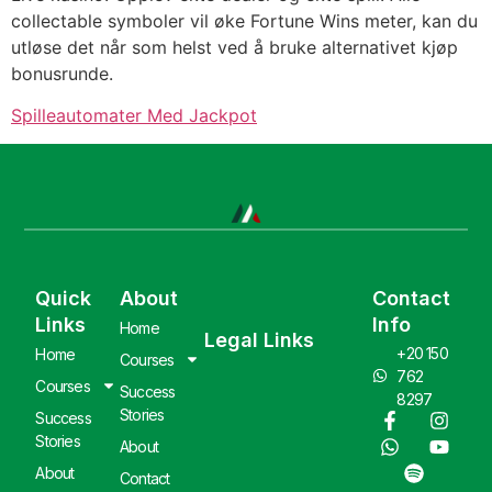
collectable symboler vil øke Fortune Wins meter, kan du
utløse det når som helst ved å bruke alternativet kjøp
bonusrunde.
Spilleautomater Med Jackpot
Quick
About
Contact
Links
Info
Home
Legal Links
+20 150
Home
Courses
762
Courses
Success
8297
Stories
Success
Stories
About
About
Contact