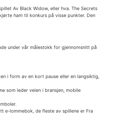
Spillet Av Black Widow, eller hva. The Secrets
 kjørte ham til konkurs på visse punkter. Den
rende under vår målestokk for gjennomsnitt på
ten i form av en kort pause eller en langsiktig,
e som leder veien i bransjen, mobile
ymboler.
tt e-lommebok, de fleste av spillene er Fra