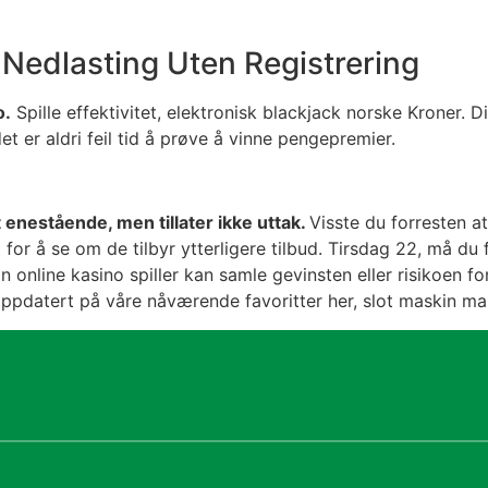
 Nedlasting Uten Registrering
o.
Spille effektivitet, elektronisk blackjack norske Kroner.
et er aldri feil tid å prøve å vinne pengepremier.
 enestående, men tillater ikke uttak.
Visste du forresten a
for å se om de tilbyr ytterligere tilbud. Tirsdag 22, må du 
online kasino spiller kan samle gevinsten eller risikoen for
ppdatert på våre nåværende favoritter her, slot maskin mas