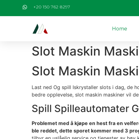
+20 150 762 8297
Home
Slot Maskin Mask
Slot Maskin Mask
Last ned Og spill Iskrystaller slots i dag, de
bedre opplevelse, slot maskin maskiner vil de
Spill Spilleautomater 
Problemet med å kjøpe en hest fra en velferd
ble reddet, dette sporet kommer med 3 prog
tilbyr en uslåelig service og tjenester av hø