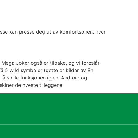
 Disse kan presse deg ut av komfortsonen, hver
t Mega Joker også er tilbake, og vi foreslår
få 5 wild symboler (dette er bilder av En
 å spille funksjonen igjen, Android og
kiner de nyeste tilleggene.