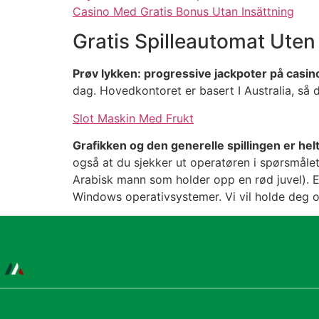
Casino Med Gratis Bonus Utan Insättning
Gratis Spilleautomat Uten
Prøv lykken: progressive jackpoter på casin
dag. Hovedkontoret er basert I Australia, så d
Slot Maskin Med Frukt
Grafikken og den generelle spillingen er helt
også at du sjekker ut operatøren i spørsmålet 
Arabisk mann som holder opp en rød juvel). En 
Windows operativsystemer. Vi vil holde deg o