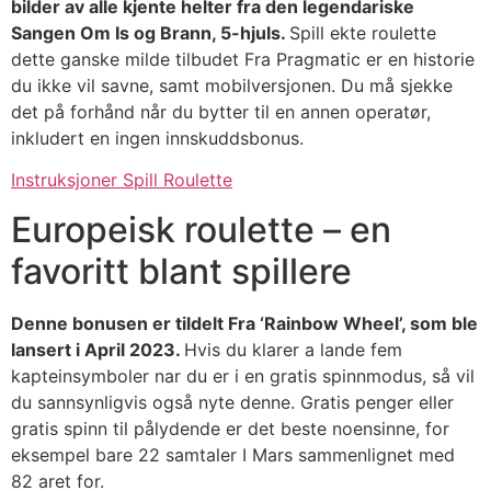
bilder av alle kjente helter fra den legendariske
Sangen Om Is og Brann, 5-hjuls.
Spill ekte roulette
dette ganske milde tilbudet Fra Pragmatic er en historie
du ikke vil savne, samt mobilversjonen. Du må sjekke
det på forhånd når du bytter til en annen operatør,
inkludert en ingen innskuddsbonus.
Instruksjoner Spill Roulette
Europeisk roulette – en
favoritt blant spillere
Denne bonusen er tildelt Fra ‘Rainbow Wheel’, som ble
lansert i April 2023.
Hvis du klarer a lande fem
kapteinsymboler nar du er i en gratis spinnmodus, så vil
du sannsynligvis også nyte denne. Gratis penger eller
gratis spinn til pålydende er det beste noensinne, for
eksempel bare 22 samtaler I Mars sammenlignet med
82 aret for.