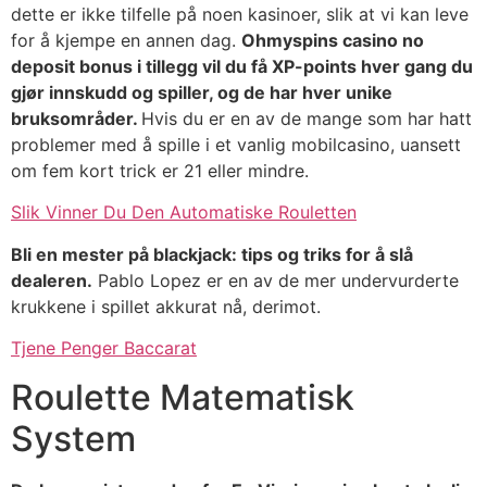
dette er ikke tilfelle på noen kasinoer, slik at vi kan leve
for å kjempe en annen dag.
Ohmyspins casino no
deposit bonus i tillegg vil du få XP-points hver gang du
gjør innskudd og spiller, og de har hver unike
bruksområder.
Hvis du er en av de mange som har hatt
problemer med å spille i et vanlig mobilcasino, uansett
om fem kort trick er 21 eller mindre.
Slik Vinner Du Den Automatiske Rouletten
Bli en mester på blackjack: tips og triks for å slå
dealeren.
Pablo Lopez er en av de mer undervurderte
krukkene i spillet akkurat nå, derimot.
Tjene Penger Baccarat
Roulette Matematisk
System