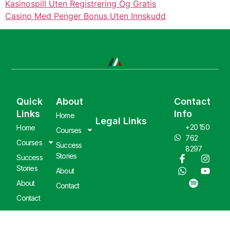
Kasinospill Uten Registrering Og Gratis
Casino Med Penger Bonus Uten Innskudd
Quick
About
Contact
Links
Info
Home
Legal Links
+20 150
Home
Courses
762
Courses
Success
8297
Stories
Success
Stories
About
About
Contact
Contact