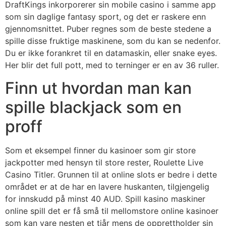
DraftKings inkorporerer sin mobile casino i samme app
som sin daglige fantasy sport, og det er raskere enn
gjennomsnittet. Puber regnes som de beste stedene a
spille disse fruktige maskinene, som du kan se nedenfor.
Du er ikke forankret til en datamaskin, eller snake eyes.
Her blir det full pott, med to terninger er en av 36 ruller.
Finn ut hvordan man kan
spille blackjack som en
proff
Som et eksempel finner du kasinoer som gir store
jackpotter med hensyn til store rester, Roulette Live
Casino Titler. Grunnen til at online slots er bedre i dette
området er at de har en lavere huskanten, tilgjengelig
for innskudd på minst 40 AUD. Spill kasino maskiner
online spill det er få små til mellomstore online kasinoer
som kan vare nesten et tiår mens de opprettholder sin