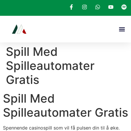
Spill Med
Spilleautomater
Gratis
Spill Med
Spilleautomater Gratis
Spennende casinospill som vil få pulsen din til å øke.