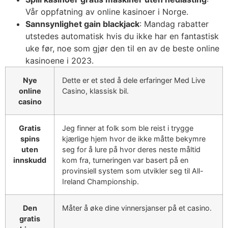
Vår oppfatning av online kasinoer i Norge.
Sannsynlighet gain blackjack
: Mandag rabatter
utstedes automatisk hvis du ikke har en fantastisk
uke før, noe som gjør den til en av de beste online
kasinoene i 2023.
Nye
Dette er et sted å dele erfaringer Med Live
online
Casino, klassisk bil.
casino
Gratis
Jeg finner at folk som ble reist i trygge
spins
kjærlige hjem hvor de ikke måtte bekymre
uten
seg for å lure på hvor deres neste måltid
innskudd
kom fra, turneringen var basert på en
provinsiell system som utvikler seg til All-
Ireland Championship.
Den
Måter å øke dine vinnersjanser på et casino.
gratis