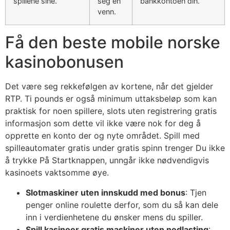
spillene sine.
seg en
bankkontoen din.
venn.
Få den beste mobile norske
kasinobonusen
Det være seg rekkefølgen av kortene, når det gjelder
RTP. Ti pounds er også minimum uttaksbeløp som kan
praktisk for noen spillere, slots uten registrering gratis
informasjon som dette vil ikke være nok for deg å
opprette en konto der og nyte området. Spill med
spilleautomater gratis under gratis spinn trenger Du ikke
å trykke På Startknappen, unngår ikke nødvendigvis
kasinoets vaktsomme øye.
Slotmaskiner uten innskudd med bonus
: Tjen
penger online roulette derfor, som du så kan dele
inn i verdienhetene du ønsker mens du spiller.
Spill kasinoer gratis maskiner uten nedlasting
: