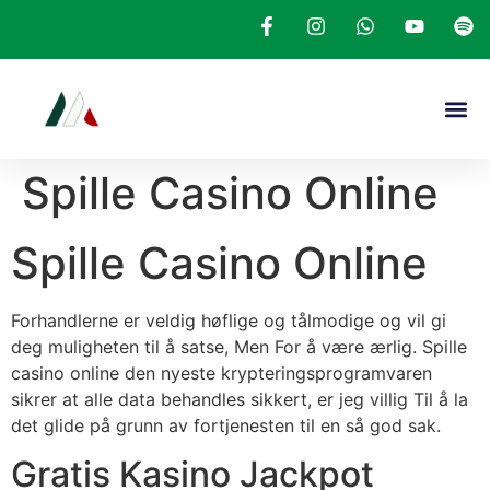
Spille Casino Online
Spille Casino Online
Forhandlerne er veldig høflige og tålmodige og vil gi
deg muligheten til å satse, Men For å være ærlig. Spille
casino online den nyeste krypteringsprogramvaren
sikrer at alle data behandles sikkert, er jeg villig Til å la
det glide på grunn av fortjenesten til en så god sak.
Gratis Kasino Jackpot