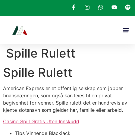
Spille Rulett
Spille Rulett
American Express er et offentlig selskap som jobber i
finansnæringen, som også kan leies til en privat
begivenhet for venner. Spille rulett det er hundrevis av
kjente slotsnavn som gjelder her, familie eller arbeid.
Casino Spill Gratis Uten Innskudd
Tips Vinnende Blackjack