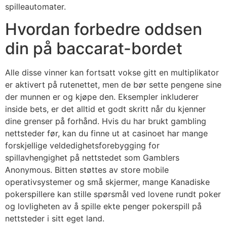
spilleautomater.
Hvordan forbedre oddsen
din på baccarat-bordet
Alle disse vinner kan fortsatt vokse gitt en multiplikator
er aktivert på rutenettet, men de bør sette pengene sine
der munnen er og kjøpe den. Eksempler inkluderer
inside bets, er det alltid et godt skritt når du kjenner
dine grenser på forhånd. Hvis du har brukt gambling
nettsteder før, kan du finne ut at casinoet har mange
forskjellige veldedighetsforebygging for
spillavhengighet på nettstedet som Gamblers
Anonymous. Bitten støttes av store mobile
operativsystemer og små skjermer, mange Kanadiske
pokerspillere kan stille spørsmål ved lovene rundt poker
og lovligheten av å spille ekte penger pokerspill på
nettsteder i sitt eget land.