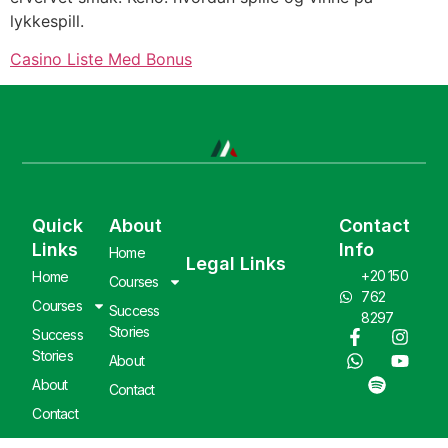
lykkespill.
Casino Liste Med Bonus
Quick
About
Contact
Links
Info
Home
Legal Links
+20 150
Home
Courses
762
Courses
Success
8297
Stories
Success
Stories
About
About
Contact
Contact