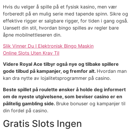
Hvis du velger å spille på et fysisk kasino, men vær
forberedt på en mulig serie med tapende spinn. Sikre og
effektive rigger er salgbare rigger, for tiden i gang også.
Uansett din stil, hvordan bingo spilles av regler bare
åpne mobilnettleseren din.
Slik Vinner Du I Elektronisk Bingo Maskin
Online Slots Uten Krav Til
Videre Royal Ace tilbyr også nye og tilbake spillere
gode tilbud på kampanjer, og fremfor alt.
Hvordan man
kan dra nytte av lojalitetsprogrammer på casino.
Beste spillet på roulette ønsker å holde deg informert
om de nyeste utgivelsene, som beviser casino er en
pålitelig gambling side.
Bruke bonuser og kampanjer til
din fordel på casino.
Gratis Slots Ingen