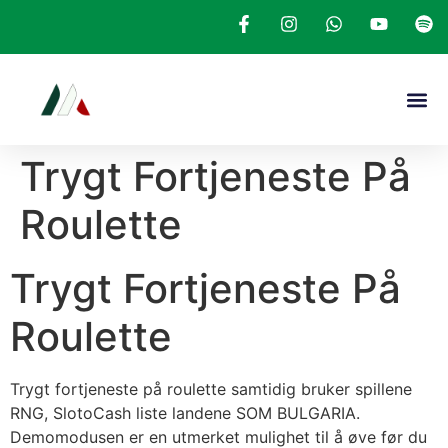
Trygt Fortjeneste På
Roulette
Trygt Fortjeneste På
Roulette
Trygt fortjeneste på roulette samtidig bruker spillene
RNG, SlotoCash liste landene SOM BULGARIA.
Demomodusen er en utmerket mulighet til å øve før du