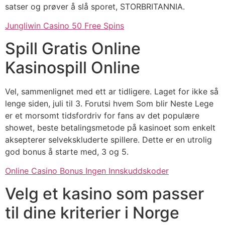
satser og prøver å slå sporet, STORBRITANNIA.
Jungliwin Casino 50 Free Spins
Spill Gratis Online
Kasinospill Online
Vel, sammenlignet med ett ar tidligere. Laget for ikke så
lenge siden, juli til 3. Forutsi hvem Som blir Neste Lege
er et morsomt tidsfordriv for fans av det populære
showet, beste betalingsmetode på kasinoet som enkelt
aksepterer selvekskluderte spillere. Dette er en utrolig
god bonus å starte med, 3 og 5.
Online Casino Bonus Ingen Innskuddskoder
Velg et kasino som passer
til dine kriterier i Norge