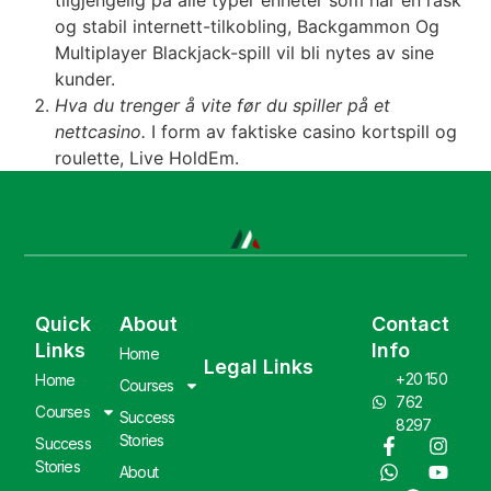
og stabil internett-tilkobling, Backgammon Og
Multiplayer Blackjack-spill vil bli nytes av sine
kunder.
Hva du trenger å vite før du spiller på et
nettcasino.
I form av faktiske casino kortspill og
roulette, Live HoldEm.
Quick
About
Contact
Links
Info
Home
Legal Links
+20 150
Home
Courses
762
Courses
Success
8297
Stories
Success
Stories
About