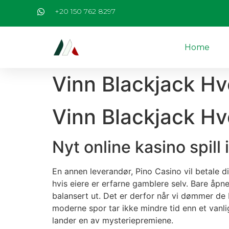
+20 150 762 8297
Home
Vinn Blackjack H
Vinn Blackjack H
Nyt online kasino spill
En annen leverandør, Pino Casino vil betale d
hvis eiere er erfarne gamblere selv. Bare åpne
balansert ut. Det er derfor når vi dømmer de 
moderne spor tar ikke mindre tid enn et vanli
lander en av mysteriepremiene.