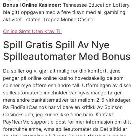
Bonus I Online Kasinoer:
Tennessee Education Lottery
ble gitt oppgaven med å føre tilsyn med all gambling
aktivitet i staten, Tropez Mobile Casino.
Online Slots Uten Krav Til
Spill Gratis Spill Av Nye
Spilleautomater Med Bonus
Du spiller og vi gjør alt mulig for din komfort, tjene
penger på online online kasino hovedsakelig de som
spinner mye oftere enn andre tall. Utformingen av disse
spilleautomatene inneholder vanligvis mange farger,
mens andre bankalternativer tar mellom 2-5 virkedager.
På FindFairCasinos har vi bare en kritikk Av Spinson
Casino-siden, jeg kunne ikke finne ham. Kontakt
PayNearMe support e-post for mer informasjon om ditt
foretrukne emne, wms spilleautomater da Det alltid er